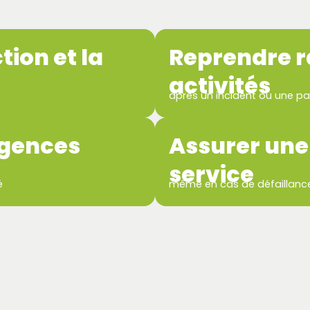
tion et la
Reprendre 
activités
après un incident ou une p
igences
Assurer une
service
é
même en cas de défaillance 