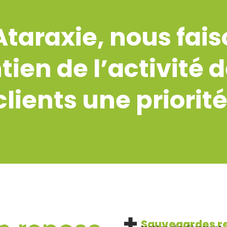
taraxie, nous fai
ien de l’activité 
clients une priorité
Sauvegardes re