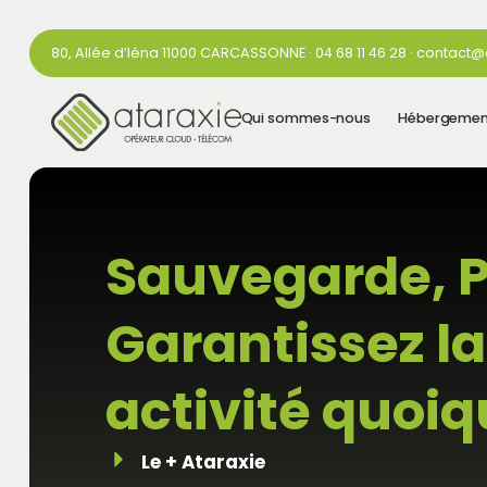
80, Allée d’Iéna 11000 CARCASSONNE · 04 68 11 46 28 · contact@
Qui sommes-nous
Hébergemen
Sauvegarde, P
Garantissez la
activité quoiqu
Le + Ataraxie