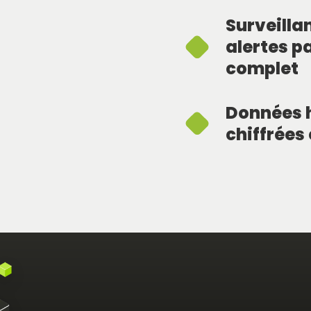
Surveilla
alertes p
complet
Données 
chiffrées 