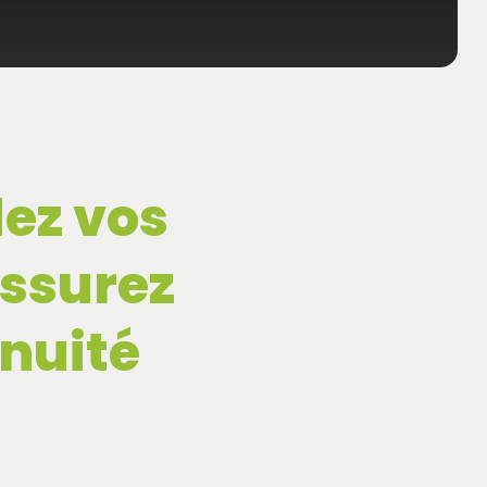
ez vos
ssurez
inuité