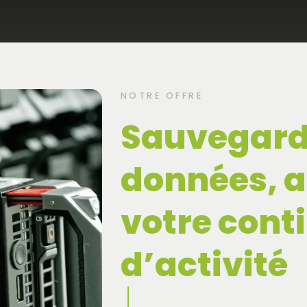
NOTRE OFFRE
Sauvegard
données, a
votre cont
d’activité