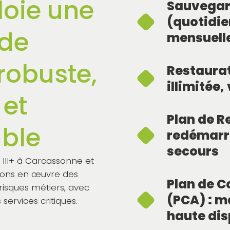
loie une
Sauvegar
(quotidie
 de
mensuelle
robuste,
Restaura
illimitée
 et
Plan de Re
able
redémarra
secours
 III+ à Carcassonne et
tons en œuvre des
Plan de C
risques métiers, avec
(PCA) : m
ervices critiques.
haute di