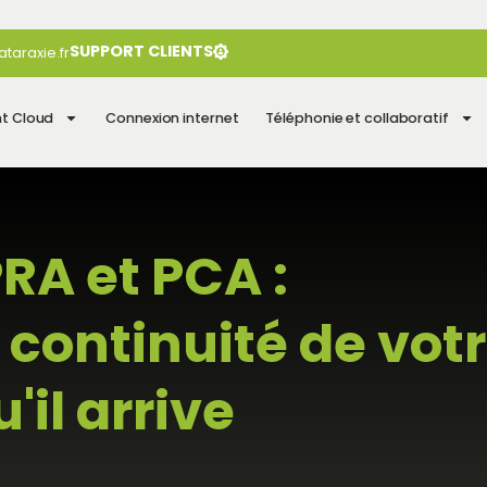
SUPPORT CLIENTS
ataraxie.fr
t Cloud
Connexion internet
Téléphonie et collaboratif
RA et PCA :
 continuité de vot
'il arrive