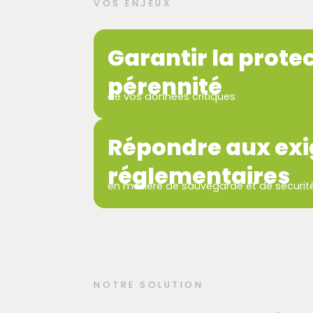
VOS ENJEUX
Garantir la protec
pérennité
de vos données critiques
Répondre aux ex
réglementaires
en matière de sauvegarde et de sécurit
NOTRE SOLUTION