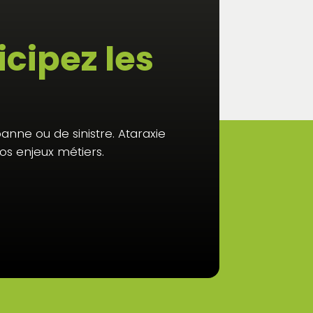
cipez les
nne ou de sinistre. Ataraxie
s enjeux métiers.