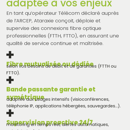
adaptée à vos enjeux
En tant qu’opérateur Télécom déclaré auprès
de l’ARCEP, Ataraxie conçoit, déploie et
supervise des connexions fibre optique
professionnelles (FTTH, FTTO), en assurant une
qualité de service continue et maîtrisée.
Fibre mutualisée ou dédiée
selon vos besoins de débit et de garanties (FTTH ou
FTTO).
Bande passante garantie et
symétrique
adaptée aux usages intensifs (visioconférences,
téléphonie IP, applications hébergées, sauvegardes…).
Supervision proactive 24/7
monitoring en temps réel, alertes automatiques,