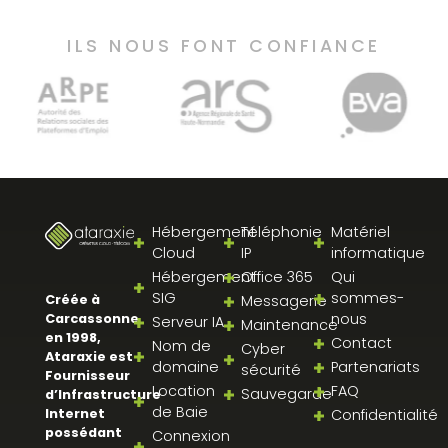
ILS NOUS FONT CONFIANCE
Hébergement
Téléphonie
Matériel
Cloud
IP
informatique
Hébergement
Office 365
Qui
SIG
sommes-
Créée à
Messagerie
nous
Carcassonne
Serveur IA
Maintenance
en 1998,
Contact
Nom de
Cyber
Ataraxie est
domaine
Partenariats
sécurité
Fournisseur
Location
FAQ
Sauvegarde
d’Infrastructure
de Baie
Internet
Confidentialité
possédant
Connexion