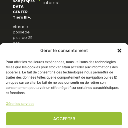
son propre
internet
DATA
CENTER
Tiers III+.
Ataraxie
possède
plus de 25
ans
d’expérience
Gérer le consentement
dans
l’hébergement
Pour offrir les meilleures expériences, nous utilisons des technologies
de serveurs.
telles que les cookies pour stocker et/ou accéder aux informations des
appareils. Le fait de consentir à ces technologies nous permettra de
traiter des données telles que le comportement de navigation ou les ID
uniques sur ce site. Le fait de ne pas consentir ou de retirer son
SUPPORT
consentement peut avoir un effet négatif sur certaines caractéristiques
CLIENTS
et fonctions.
Gérer les services
ACCEPTER