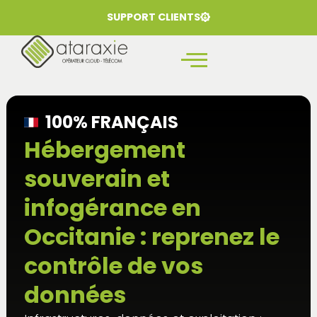
SUPPORT CLIENTS
100% FRANÇAIS
Hébergement
souverain et
infogérance en
Occitanie : reprenez le
contrôle de vos
données