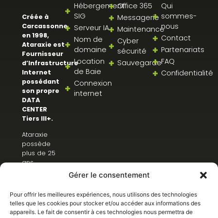
Hébergement
Office 365
Qui
SIG
sommes-
Créée à
Messagerie
nous
Carcassonne
Serveur IA
Maintenance
en 1998,
Contact
Nom de
Cyber
Ataraxie est
domaine
Partenariats
sécurité
Fournisseur
Location
FAQ
Sauvegarde
d’Infrastructure
de Baie
Internet
Confidentialité
possédant
Connexion
son propre
internet
DATA
CENTER
Tiers III+.
Ataraxie
possède
plus de 25
ans
d’expérience
Gérer le consentement
dans
l’hébergement
Pour offrir les meilleures expériences, nous utilisons des technologies
de serveurs.
telles que les cookies pour stocker et/ou accéder aux informations des
appareils. Le fait de consentir à ces technologies nous permettra de