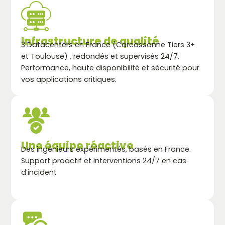
Infrastructure de qualité
3 Datacenters en France (Carcassonne Tiers 3+
et Toulouse) , redondés et supervisés 24/7.
Performance, haute disponibilité et sécurité pour
vos applications critiques.
Une équipe réactive
Des ingénieurs expérimentés, basés en France.
Support proactif et interventions 24/7 en cas
d’incident