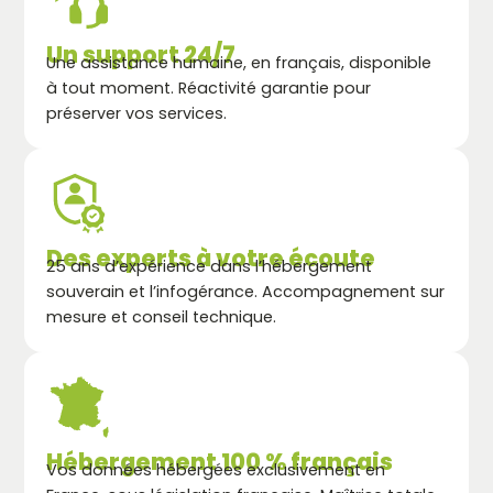
Un support 24/7
Une assistance humaine, en français, disponible
à tout moment. Réactivité garantie pour
préserver vos services.
Des experts à votre écoute
25 ans d’expérience dans l’hébergement
souverain et l’infogérance. Accompagnement sur
mesure et conseil technique.
Hébergement 100 % français
Vos données hébergées exclusivement en