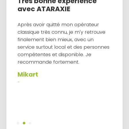
Très bonne expérience
Équi
t au
avec ATARAXIE
Entrep
perso
Après avoir quitté mon opérateur
reco
classique très connu, je m'y retrouve
oposer
finalement bien mieux, avec un
le,
Nath
service surtout local et des personnes
à nos
-
compétentes et disponible. Je
é
recommande fortement.
nible.
Mikart
-
alité